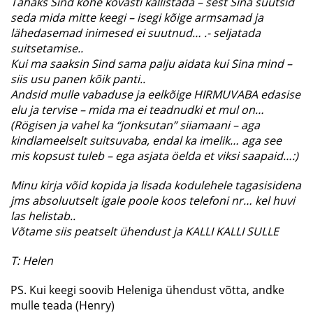
Tahaks Sind kohe kõvasti kallistada – sest Sina suutsid
seda mida mitte keegi – isegi kõige armsamad ja
lähedasemad inimesed ei suutnud… .- seljatada
suitsetamise..
Kui ma saaksin Sind sama palju aidata kui Sina mind –
siis usu panen kõik panti..
Andsid mulle vabaduse ja eelkõige HIRMUVABA edasise
elu ja tervise – mida ma ei teadnudki et mul on…
(Rögisen ja vahel ka “jonksutan” siiamaani – aga
kindlameelselt suitsuvaba, endal ka imelik… aga see
mis kopsust tuleb – ega asjata öelda et viksi saapaid…:)
Minu kirja võid kopida ja lisada kodulehele tagasisidena
jms absoluutselt igale poole koos telefoni nr… kel huvi
las helistab..
Võtame siis peatselt ühendust ja KALLI KALLI SULLE
T: Helen
PS. Kui keegi soovib Heleniga ühendust võtta, andke
mulle teada (Henry)