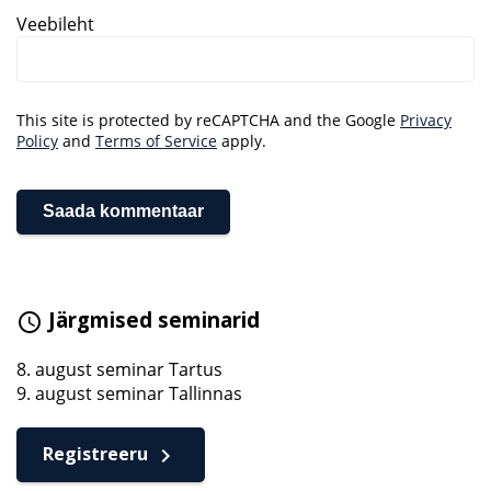
Kontakt
Veebileht
This site is protected by reCAPTCHA and the Google
Privacy
Policy
and
Terms of Service
apply.
Järgmised seminarid
schedule
8. august seminar Tartus
9. august seminar Tallinnas
Registreeru
keyboard_arrow_right