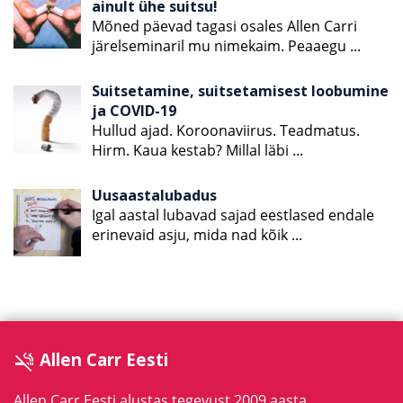
ainult ühe suitsu!
Mõned päevad tagasi osales Allen Carri
järelseminaril mu nimekaim. Peaaegu
...
Suitsetamine, suitsetamisest loobumine
ja COVID-19
Hullud ajad. Koroonaviirus. Teadmatus.
Hirm. Kaua kestab? Millal läbi
...
Uusaastalubadus
Igal aastal lubavad sajad eestlased endale
erinevaid asju, mida nad kõik
...
Allen Carr Eesti
smoke_free
Allen Carr Eesti alustas tegevust 2009 aasta