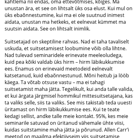
kahtlema nii endas, oma ettevõtmises, kõiges. Ma
unustan ära, et see on lihtsalt üks osa elust. Kui mul on
üks ebaõnnestumine, kui ma ei ole suutnud inimest
aidata, unustan ma hetkeks, et eelnevat kümmet ma
suutsin aidata. See on lihtsalt inimlik.
Suitsetajad on skeptiline rahvas. Nad ei taha tavaliselt
uskuda, et suitsetamisest loobumine võib olla lihtne.
Nad tulevad seminaridele erinevate meeleoludega,
kuid pea kõiki valdab üks hirm – hirm läbikukkumise
ees. Enamus on erinevaid meetodeid eelnevalt
katsetanud, kuid ebaõnnestunud. Mõni heitub ja lööb
käega. Ta võtab otsuse vastu – ma ei tahagi
suitsetamist maha jätta. Tegelikult, kui anda talle valida,
et kui ärgata järgmisel hommikul mittesuitsetajana, kas
ta valiks selle, siis ta valiks. See mis takistab teda uuesti
üritamast on hirm läbikukkumise ees. Kui te teate
kedagi sellist, andke talle meie kontakt. 95%, kes meie
seminarile satuvad on üritanud vähemale ühte viisi,
kuidas suitstamine maha jätta ja põrunud. Allen Carr’i
meetod on maailma efektiivseim viis suitsetamise