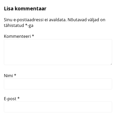
Lisa kommentaar
Sinu e-postiaadressi ei avaldata.
Nõutavad väljad on
tähistatud
*
-ga
Kommenteeri
*
Meetod
Nimi
*
Firmadele
Tagasiside
Blogi
E-post
*
Registreeru