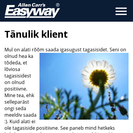
menu
Tänulik klient
Mul on alati rõõm saada igasugust tagasisidet. Seni on
olnud hea ka
tõdeda, et
lõviosa
tagasisidest
on olnud
positiivne.
Mine tea, ehk
selleparäst
ongi seda
meeldiv saada
:). Kuid alati ei
ole tagasiside positiivne. See paneb mind hetkeks