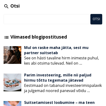
Otsi
search
Viimased blogipostitused
list
Mul on raske maha jätta, sest mu
partner suitsetab
See on hästi tavaline hirm inimeste puhul,
kes abi otsima tulevad. Neil on
...
Parim investeering, mille nii paljud
hirmu tõttu tegemata jätavad
Eestimaad on tabanud investeerimispalavik
ja julgemad noored panevad võidu
...
Suitsetamisest loobumine – ma teen