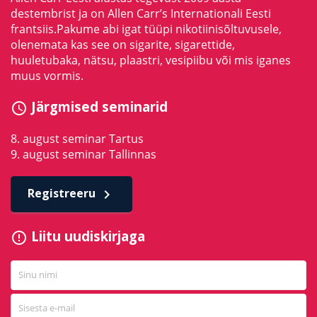
destembrist ja on Allen Carr’s Internationali Eesti
frantsiis.Pakume abi igat tüüpi nikotiinisõltuvusele,
olenemata kas see on sigarite, sigarettide,
huuletubaka, nätsu, plaastri, vesipiibu või mis iganes
muus vormis.
Järgmised seminarid
schedule
8. august seminar Tartus
9. august seminar Tallinnas
Registreeru
keyboard_arrow_right
Liitu uudiskirjaga
error_outline