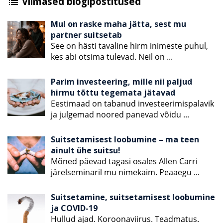
Viimased blogipostitused
list
Mul on raske maha jätta, sest mu
partner suitsetab
See on hästi tavaline hirm inimeste puhul,
kes abi otsima tulevad. Neil on
...
Parim investeering, mille nii paljud
hirmu tõttu tegemata jätavad
Eestimaad on tabanud investeerimispalavik
ja julgemad noored panevad võidu
...
Suitsetamisest loobumine – ma teen
ainult ühe suitsu!
Mõned päevad tagasi osales Allen Carri
järelseminaril mu nimekaim. Peaaegu
...
Suitsetamine, suitsetamisest loobumine
ja COVID-19
Hullud ajad. Koroonaviirus. Teadmatus.