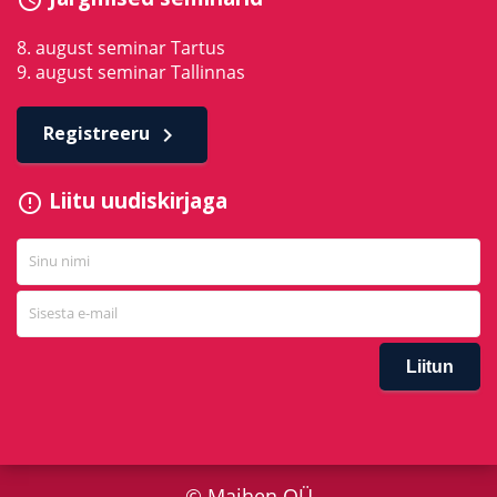
schedule
8. august seminar Tartus
9. august seminar Tallinnas
Registreeru
keyboard_arrow_right
Liitu uudiskirjaga
error_outline
© Maihen OÜ