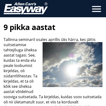
menu
9 pikka aastat
Tallinna seminaril osales aprillis üks härra, kes jättis
suitsetamise
tahtejõuga üheksa
aastat tagasi. See,
kuidas ta enda elu
peale loobumist
kirjeldas, oli
südantlõhestav. Ta
kirjeldas, et ta oli
kõik see üheksa
aastat võidelnud
sooviga suitsetada. Ta kirjeldas, kuidas soov suitsetada
oli nii ületamatult suur, et viis ta korduvalt