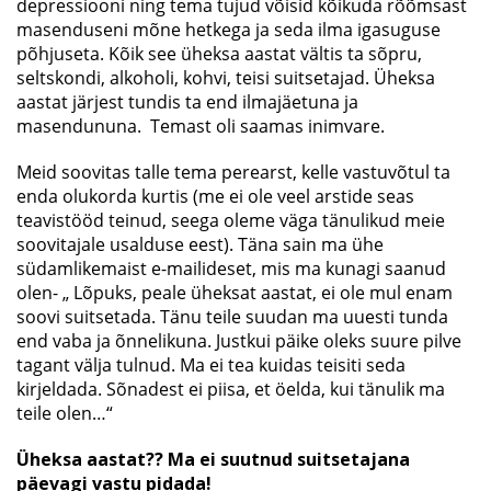
depressiooni ning tema tujud võisid kõikuda rõõmsast
masenduseni mõne hetkega ja seda ilma igasuguse
põhjuseta. Kõik see üheksa aastat vältis ta sõpru,
seltskondi, alkoholi, kohvi, teisi suitsetajad. Üheksa
aastat järjest tundis ta end ilmajäetuna ja
masendununa. Temast oli saamas inimvare.
Meid soovitas talle tema perearst, kelle vastuvõtul ta
enda olukorda kurtis (me ei ole veel arstide seas
teavistööd teinud, seega oleme väga tänulikud meie
soovitajale usalduse eest). Täna sain ma ühe
südamlikemaist e-mailideset, mis ma kunagi saanud
olen- „ Lõpuks, peale üheksat aastat, ei ole mul enam
soovi suitsetada. Tänu teile suudan ma uuesti tunda
end vaba ja õnnelikuna. Justkui päike oleks suure pilve
tagant välja tulnud. Ma ei tea kuidas teisiti seda
kirjeldada. Sõnadest ei piisa, et öelda, kui tänulik ma
teile olen…“
Üheksa aastat?? Ma ei suutnud suitsetajana
päevagi vastu pidada!