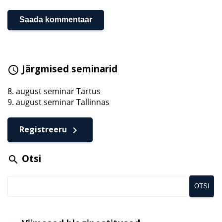
Järgmised seminarid
schedule
8. august seminar Tartus
9. august seminar Tallinnas
Registreeru
keyboard_arrow_right
Otsi
search