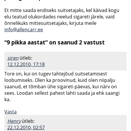
Et mitte saada endiseks suitsetajaks, kel käivad kogu
elu teatud olukordades neelud sigareti järele, vaid
õnnelikuks mittesuitsetajaks, kirjuta meile
info@allencarr.ee
“9 pikka aastat” on saanud 2 vastust
siren
ütleb:
12.12.2010, 17:18
Tore on, kui on tugev tahtejõud suitsetamisest
loobumiseks. Olen ka proovinud, kuid olen niipalju
saanud, et tõmban ühe sigareti päevas, kui närv on
sees. Loodan sellest pahest lahti saada ja ehk saangi
ka.
Vasta
Henry
ütleb:
22.12.2010, 02:57