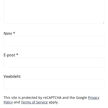
Nimi
*
Meetod
Firmadele
E-post
*
Tagasiside
Blogi
Veebileht
Registreeru
Kontakt
This site is protected by reCAPTCHA and the Google
Privacy
Policy
and
Terms of Service
apply.