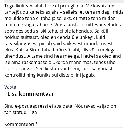
Tegelikult see alati tore ei pruugi olla. Me kasutame
tahtejõudu kaheks asjaks – selleks, et teha midagi, mida
me üldse teha ei taha ja selleks, et mitte teha midagi,
mida me väga tahame. Veeta aastaid mittesuitsetades
soovides seda siiski teha, ei ole lahendus. Sa küll
hoidud suitsust, oled ehk enda üle uhkegi, kuid
tagasilangusest piisab vaid väikesest muudatusest
elus. Kui sa Siren tahad nõu või abi, siis võta meiega
ühendust. Aitame sind hea meelga. Hetkel sa oled end
ise aina raskemasse olukorda mängimas, tehes ühe
suitsu päevas. See kestab vaid seni, kuni sa ennast
kontrollid ning kuniks sul distsipliini jagub.
Vasta
Lisa kommentaar
Sinu e-postiaadressi ei avaldata.
Nõutavad väljad on
tähistatud
*
-ga
Kommenteeri
*